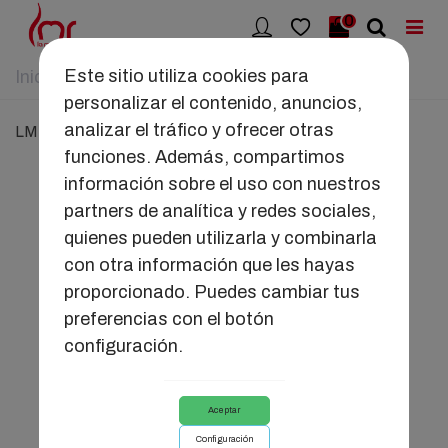
0
Este sitio utiliza cookies para
Inicio
>
LMR
personalizar el contenido, anuncios,
analizar el tráfico y ofrecer otras
LMR
funciones. Además, compartimos
información sobre el uso con nuestros
partners de analítica y redes sociales,
quienes pueden utilizarla y combinarla
con otra información que les hayas
proporcionado. Puedes cambiar tus
preferencias con el botón
Accesorios
Juguetes Eróticos
configuración.
Aceptar
Configuración