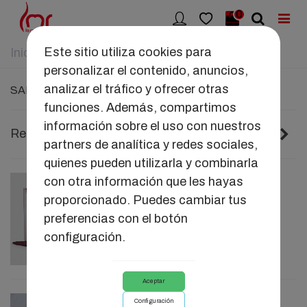
0
Este sitio utiliza cookies para
Inicio
>
SALUD ÍNTIMA
>
Salud Sexual
personalizar el contenido, anuncios,
analizar el tráfico y ofrecer otras
SALUD SEXUAL
funciones. Además, compartimos
información sobre el uso con nuestros
Si
Relevancia
1/3
partners de analítica y redes sociales,
quienes pueden utilizarla y combinarla
con otra información que les hayas
COPA ÍNTIMA LMR S
proporcionado. Puedes cambiar tus
23,59 €
preferencias con el botón
configuración.
Aceptar
Configuración
INTIM OIL LMR