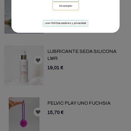
No aceptar
18,18 €
Leer Política cookies y privacidad
LUBRICANTE SEDA SILICONA
LMR
19,01 €
PELVIC PLAY UNO FUCHSIA
15,70 €