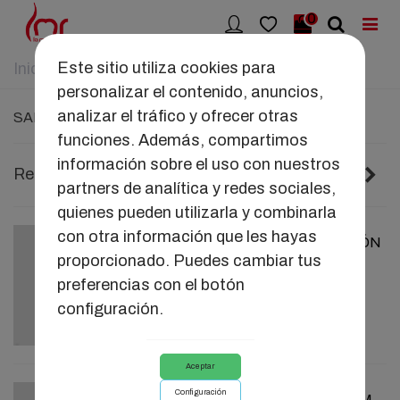
0
Este sitio utiliza cookies para
Inicio
>
SALUD ÍNTIMA
>
Salud Sexual
personalizar el contenido, anuncios,
analizar el tráfico y ofrecer otras
SALUD SEXUAL
funciones. Además, compartimos
información sobre el uso con nuestros
Anterior
Si
Relevancia
2/3
partners de analítica y redes sociales,
quienes pueden utilizarla y combinarla
con otra información que les hayas
LUBRICANTE AGUA MELOCOTÓN
proporcionado. Puedes cambiar tus
AM.
preferencias con el botón
12,73 €
configuración.
Aceptar
Configuración
LUBRICANTE AGUA CEREZA AM