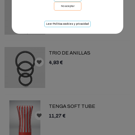
No aceptar
20,62 €
Leer Política cookies y privacidad
TRIO DE ANILLAS
4,93 €
TENGA SOFT TUBE
11,27 €