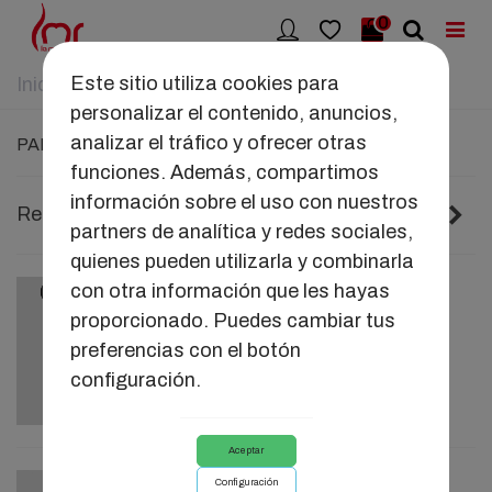
0
Este sitio utiliza cookies para
Inicio
>
JUGUETES
>
Para él
personalizar el contenido, anuncios,
analizar el tráfico y ofrecer otras
PARA ÉL
funciones. Además, compartimos
información sobre el uso con nuestros
Anterior
Si
Relevancia
2/6
partners de analítica y redes sociales,
quienes pueden utilizarla y combinarla
con otra información que les hayas
FLEXER
proporcionado. Puedes cambiar tus
13,18 €
preferencias con el botón
configuración.
Aceptar
Configuración
ARNES DOBLE ANILLA