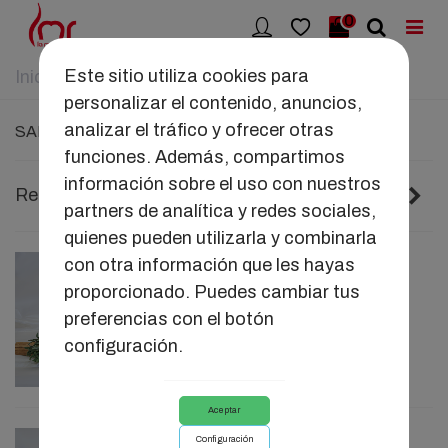
0
Este sitio utiliza cookies para
Inicio
>
SEDUCCIÓN
>
Salud
personalizar el contenido, anuncios,
analizar el tráfico y ofrecer otras
SALUD
funciones. Además, compartimos
información sobre el uso con nuestros
Si
Relevancia
1/2
partners de analítica y redes sociales,
quienes pueden utilizarla y combinarla
con otra información que les hayas
INTIM OIL LMR
proporcionado. Puedes cambiar tus
18,18 €
preferencias con el botón
configuración.
Aceptar
Configuración
VOLARÉ STIMUL LMR