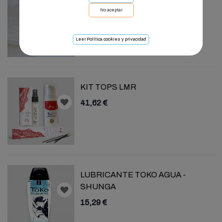
No aceptar
18,18 €
Leer Política cookies y privacidad
KIT TOPS LMR
41,62 €
LUBRICANTE TOKO AGUA -
SHUNGA
15,29 €