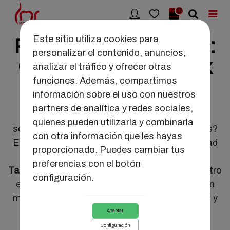
0
Este sitio utiliza cookies para
Reuniones tuppersex:
personalizar el contenido, anuncios,
Organiza tu Tapersex
analizar el tráfico y ofrecer otras
funciones. Además, compartimos
con La Maleta Roja
información sobre el uso con nuestros
partners de analítica y redes sociales,
¿Te gustaría organizar unas divertidas y
quienes pueden utilizarla y combinarla
sensuales
reuniones tuppersex
con tus amigas?
con otra información que les hayas
En
La Maleta Roja
, te ofrecemos la oportunidad
proporcionado. Puedes cambiar tus
de disfrutar de una experiencia única de
preferencias con el botón
Tapersex
en un sitio privado a tu elección. Nuestro
configuración.
equipo de asesoras te guiará para que vivas un
momento inolvidable, lleno de descubrimientos y
aprendizaje sobre el bienestar sexual.
Aceptar
Configuración