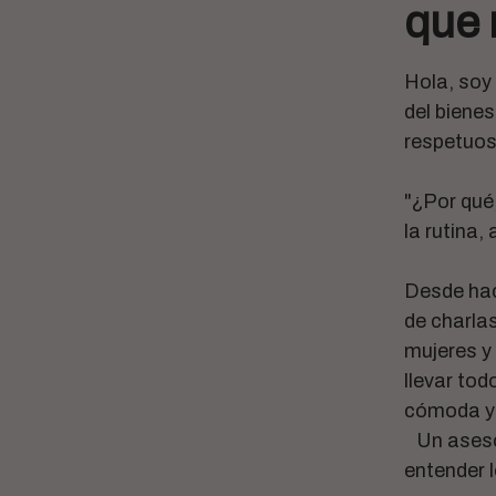
que
Hola, soy
del bienes
respetuosa
"¿Por qué
la rutina
Desde hac
de charlas
mujeres y
llevar tod
cómoda y 
Un asesor
entender l