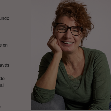
mundo
e en
ravés
edo
al
,