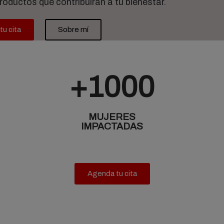
oductos que contribuirán a tu bienestar.
u cita
Sobre mí
+1000
MUJERES
IMPACTADAS
Agenda tu cita