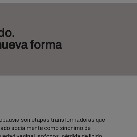
do.
nueva forma
opausia son etapas transformadoras que
tado socialmente como sinónimo de
edad vaginal, sofocos, pérdida de libido,