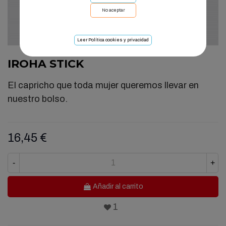
No aceptar
Leer Política cookies y privacidad
IROHA STICK
El capricho que toda mujer queremos llevar en
nuestro bolso.
16,45 €
-
+
Añadir al carrito
1