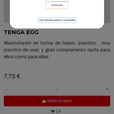
No aceptar
Leer Política cookies y privacidad
TENGA EGG
Masturbador en forma de huevo, practico... muy
practico de usar, y gran complemento tanto para
ellos como para ellas.
7,73 €
-
+
Añadir al carrito
14