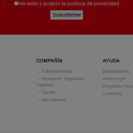
He leído y acepto la
política de privacidad
COMPAÑÍA
AYUDA
7
Sobre nosotros
Devoluciones
Reuniones Tuppersex,
Aviso Legal
9
Tapersex
Preguntas frec
Tienda
Contacto
Ser maletera