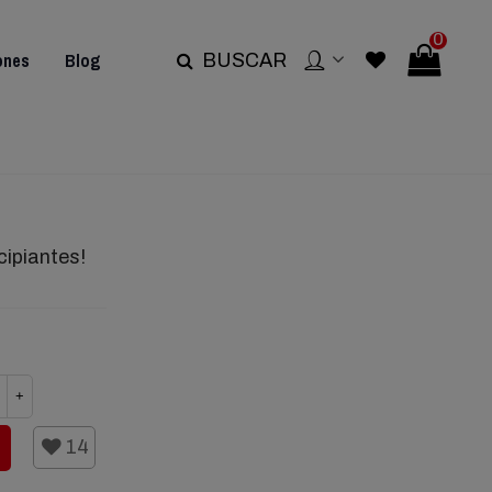
0
ones
Blog
BUSCAR
cipiantes!
+
14