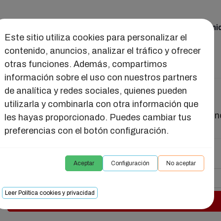
ual
Juguetes
Seducción
Salud Intima
Reuni
Este sitio utiliza cookies para personalizar el
contenido, anuncios, analizar el tráfico y ofrecer
otras funciones. Además, compartimos
información sobre el uso con nuestros partners
de analítica y redes sociales, quienes pueden
SHORTY LILA
utilizarla y combinarla con otra información que
Pequeña cadena de bolas anales, perfecta para prin
les hayas proporcionado. Puedes cambiar tus
preferencias con el botón configuración.
11,53 €
Aceptar
Configuración
No aceptar
-
Leer Política cookies y privacidad
Añadir al carrito