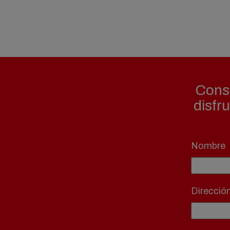
Consi
disfr
Nombre
Direcció