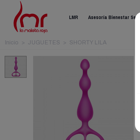
LMR
Asesoría Bienestar Sex
Inicio
>
JUGUETES
>
SHORTY LILA