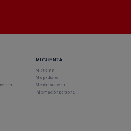
MI CUENTA
Mi cuenta
Mis pedidos
uentes
Mis direcciones
Información personal