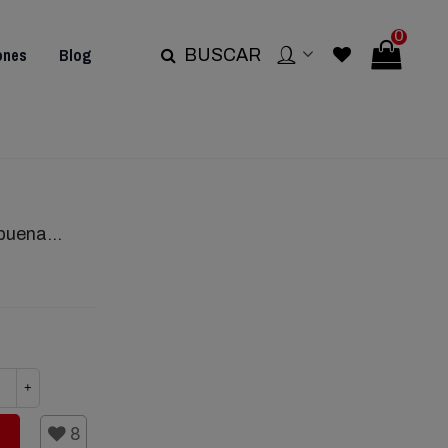
0
ones
Blog
BUSCAR
rabuena…
+
8