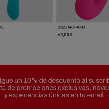
ZUL
BLIZZARD ROSA
44,59 €
gue un 10% de descuento al suscrib
uta de promociones exclusivas, nov
y experiencias únicas en tu email.