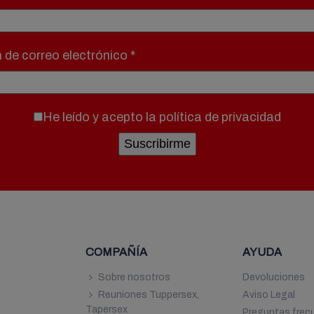
n de correo electrónico
*
He leído y acepto la
política de privacidad
COMPAÑÍA
AYUDA
7
Sobre nosotros
Devoluciones
Reuniones Tuppersex,
Aviso Legal
9
Tapersex
Preguntas frec