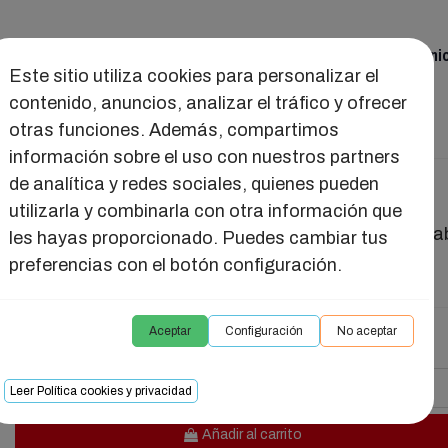
ual
Juguetes
Seducción
Salud Intima
Reuni
Este sitio utiliza cookies para personalizar el
contenido, anuncios, analizar el tráfico y ofrecer
otras funciones. Además, compartimos
información sobre el uso con nuestros partners
de analítica y redes sociales, quienes pueden
BALA OBSIDIAN
utilizarla y combinarla con otra información que
Si te encantan las balas vibradoras estás de enho
les hayas proporcionado. Puedes cambiar tus
esta es preciosa y funciona a batería!!
preferencias con el botón configuración.
Aceptar
Configuración
No aceptar
23,93 €
-
Leer Política cookies y privacidad
Añadir al carrito