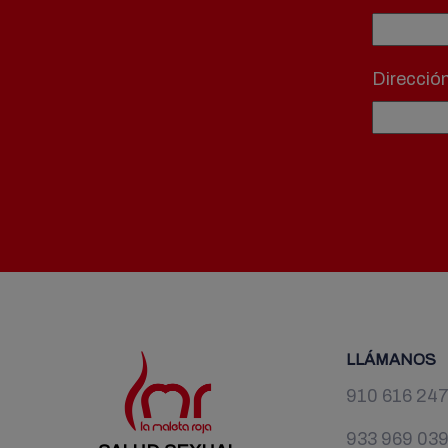
Direcció
LLÁMANOS
910 616 24
933 969 03