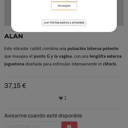
No aceptar
Leer Política cookies y privacidad
ALAN
Este vibrador rabbit combina una
pulsación interna potente
que masajea el
punto G y la vagina
, con una
lengüita externa
juguetona
diseñada para estimular intensamente el
clítoris
.
37,15 €
1
Avisarme cuando esté disponible