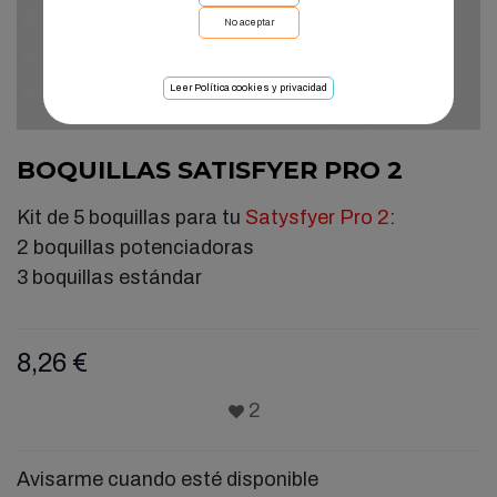
No aceptar
Leer Política cookies y privacidad
BOQUILLAS SATISFYER PRO 2
Kit de 5 boquillas para tu
Satysfyer Pro 2
:
2 boquillas potenciadoras
3 boquillas estándar
8,26 €
2
Avisarme cuando esté disponible