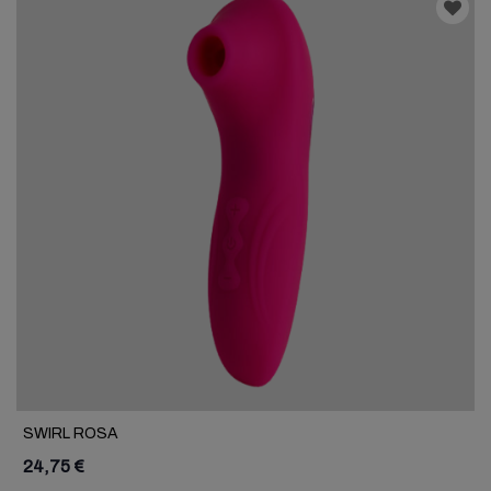
SWIRL ROSA
24,75 €