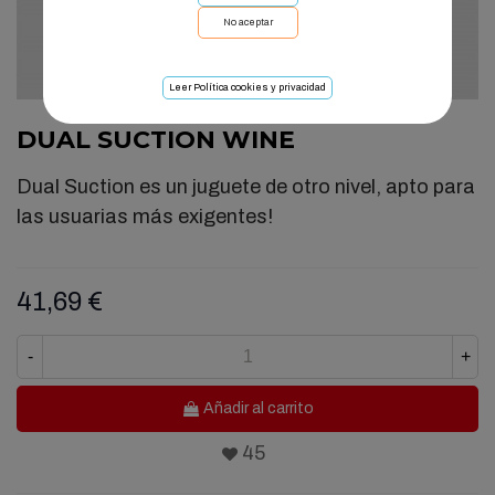
No aceptar
Leer Política cookies y privacidad
DUAL SUCTION WINE
Dual Suction es un juguete de otro nivel, apto para
las usuarias más exigentes!
41,69 €
-
+
Añadir al carrito
45