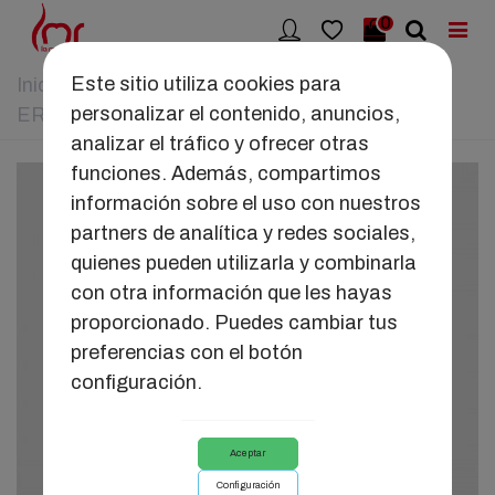
0
Este sitio utiliza cookies para
Inicio
>
KIT/REGALOS
>
CORAZON MINI
personalizar el contenido, anuncios,
EROTICO
analizar el tráfico y ofrecer otras
funciones. Además, compartimos
información sobre el uso con nuestros
partners de analítica y redes sociales,
quienes pueden utilizarla y combinarla
con otra información que les hayas
proporcionado. Puedes cambiar tus
preferencias con el botón
configuración.
Aceptar
Configuración