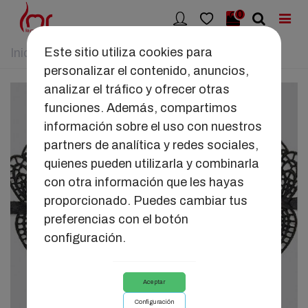
0
Este sitio utiliza cookies para
Inicio
>
LMR
>
MASCARA DE ENCAJE LMR
personalizar el contenido, anuncios,
analizar el tráfico y ofrecer otras
funciones. Además, compartimos
información sobre el uso con nuestros
partners de analítica y redes sociales,
quienes pueden utilizarla y combinarla
con otra información que les hayas
proporcionado. Puedes cambiar tus
preferencias con el botón
configuración.
Aceptar
Configuración