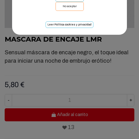
No aceptar
Leer Política cookies y privacidad
MASCARA DE ENCAJE LMR
Sensual máscara de encaje negro, el toque ideal
para iniciar una noche de embrujo erótico!
5,80 €
-
+
Añadir al carrito
13