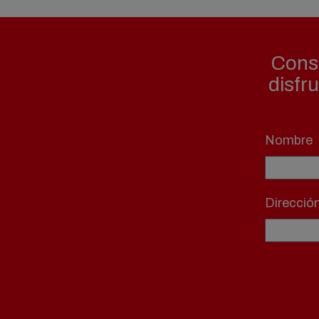
Consi
disfr
Nombre
Direcció