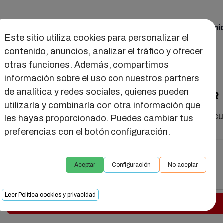
ual
Juguetes
Seducción
Salud Intima
Reuni
Este sitio utiliza cookies para personalizar el
contenido, anuncios, analizar el tráfico y ofrecer
otras funciones. Además, compartimos
PER LMR
información sobre el uso con nuestros partners
de analítica y redes sociales, quienes pueden
BRUMA CON FEROMONAS WHISPER
utilizarla y combinarla con otra información que
Bruma con feromonas para perfumar estancias y cu
les hayas proporcionado. Puedes cambiar tus
preferencias con el botón configuración.
15,70 €
Aceptar
Configuración
No aceptar
-
Leer Política cookies y privacidad
Añadir al carrito