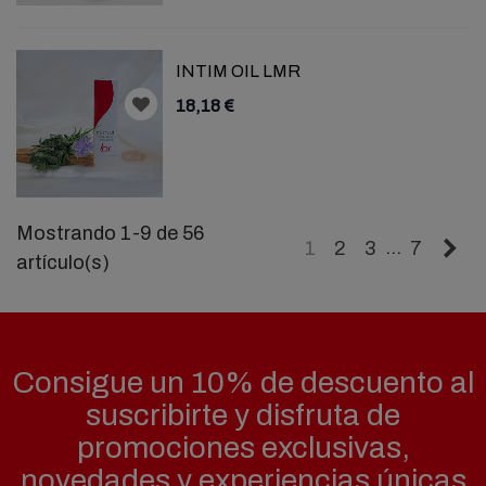
INTIM OIL LMR
18,18 €
Mostrando 1-9 de 56
Si
…
1
2
3
7
artículo(s)
Consigue un 10% de descuento al
suscribirte y disfruta de
promociones exclusivas,
novedades y experiencias únicas