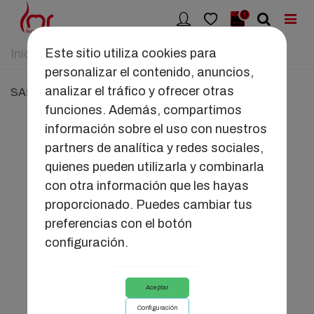
0
Este sitio utiliza cookies para
Inicio
>
SALUD ÍNTIMA
personalizar el contenido, anuncios,
analizar el tráfico y ofrecer otras
SALUD ÍNTIMA
funciones. Además, compartimos
información sobre el uso con nuestros
partners de analítica y redes sociales,
quienes pueden utilizarla y combinarla
con otra información que les hayas
proporcionado. Puedes cambiar tus
preferencias con el botón
Salud Menstrual
Salud Pélvica
configuración.
Aceptar
Configuración