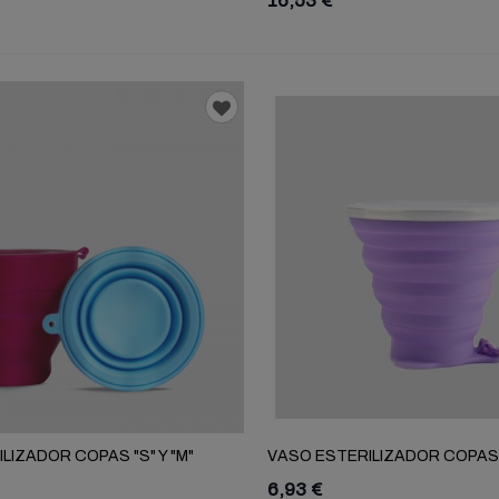
16,53 €
UCTION WINE
€
LIZADOR COPAS "S" Y "M"
VASO ESTERILIZADOR COPAS 
6,93 €