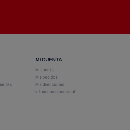
MI CUENTA
Mi cuenta
Mis pedidos
uentes
Mis direcciones
Información personal