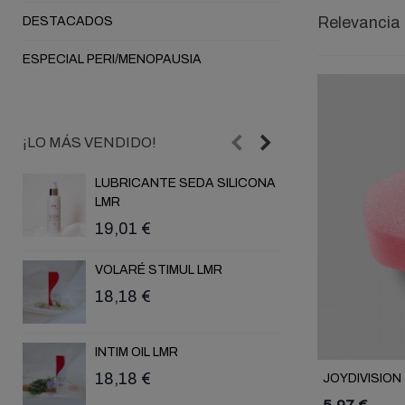
Relevancia
DESTACADOS
ESPECIAL PERI/MENOPAUSIA
¡LO MÁS VENDIDO!
LUBRICANTE SEDA SILICONA
VIBRAT
LMR
17,03 
19,01 €
TENGA 
VOLARÉ STIMUL LMR
7,73 €
18,18 €
VIBRAT
INTIM OIL LMR
17,03 
18,18 €
JOYDIVISIO