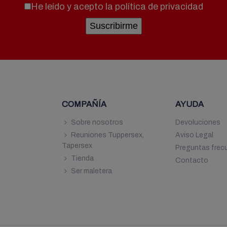
He leído y acepto la
política de privacidad
COMPAÑÍA
AYUDA
7
Sobre nosotros
Devoluciones
Reuniones Tuppersex,
Aviso Legal
9
Tapersex
Preguntas frec
Tienda
Contacto
Ser maletera