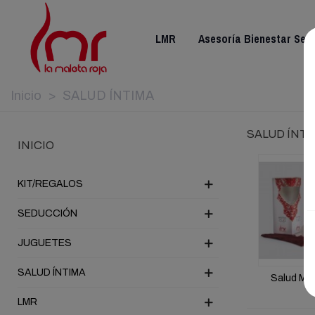
LMR
Asesoría Bienestar Sex
Inicio
>
SALUD ÍNTIMA
SALUD ÍNTI
INICIO
KIT/REGALOS
SEDUCCIÓN
JUGUETES
SALUD ÍNTIMA
Salud Men
LMR