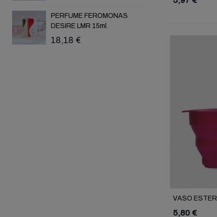
5,97 €
DUAL S
PERFUME FEROMONAS
DESIRE LMR 15ml.
41,69 
18,18 €
VASO ESTERI
5,80 €