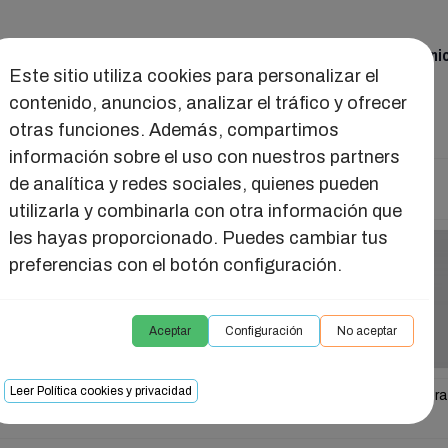
ual
Juguetes
Seducción
Salud Intima
Reuni
Este sitio utiliza cookies para personalizar el
contenido, anuncios, analizar el tráfico y ofrecer
otras funciones. Además, compartimos
información sobre el uso con nuestros partners
de analítica y redes sociales, quienes pueden
MA
utilizarla y combinarla con otra información que
les hayas proporcionado. Puedes cambiar tus
preferencias con el botón configuración.
Aceptar
Configuración
No aceptar
Leer Política cookies y privacidad
strual
Salud Pélvica
Salud Placentera