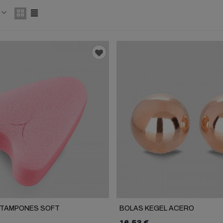
ION BUBBLE GUM
€
EGG
ION STRAWBERRY
€
N TAMPONES SOFT
BOLAS KEGEL ACERO