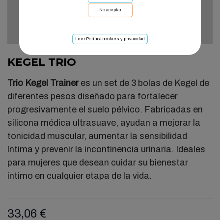
No aceptar
Leer Política cookies y privacidad
KEGEL TRIO
Trio Kegel Trainer
es un set de 3 bolas de Kegel de
diferentes pesos diseñado para fortalecer
progresivamente el suelo pélvico. Fabricadas en
silicona médica ultrasuave, ayudan a mejorar la
tonicidad muscular, aumentar la sensibilidad
íntima y prevenir la incontinencia urinaria. Ideales
para mujeres que desean cuidar su bienestar
íntimo en cualquier etapa de la vida.
33,06 €