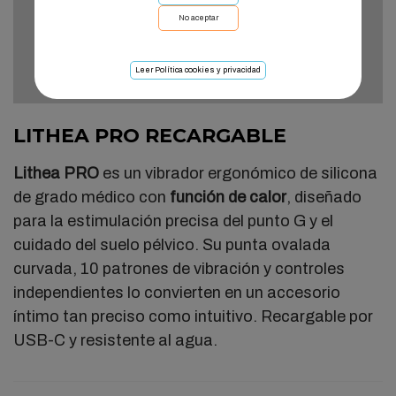
No aceptar
Leer Política cookies y privacidad
LITHEA PRO RECARGABLE
Lithea PRO
es un vibrador ergonómico de silicona
de grado médico con
función de calor
, diseñado
para la estimulación precisa del punto G y el
cuidado del suelo pélvico. Su punta ovalada
curvada, 10 patrones de vibración y controles
independientes lo convierten en un accesorio
íntimo tan preciso como intuitivo. Recargable por
USB-C y resistente al agua.