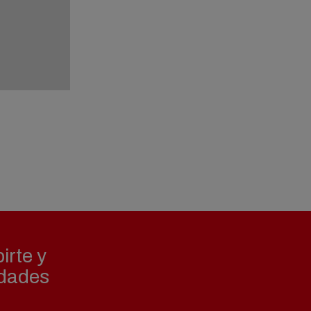
irte y
edades