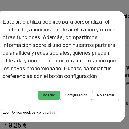
ual
Juguetes
Seducción
Salud Intima
Reuni
Este sitio utiliza cookies para personalizar el
contenido, anuncios, analizar el tráfico y ofrecer
otras funciones. Además, compartimos
NTO KEGEL
información sobre el uso con nuestros partners
de analítica y redes sociales, quienes pueden
KIT DE ENTRENAMIENTO KEGEL
utilizarla y combinarla con otra información que
Este kit de entrenamiento consta de tres pasos qu
les hayas proporcionado. Puedes cambiar tus
bolas chinas de diferentes pesos y tamaños par
preferencias con el botón configuración.
ejercicios de kegel y un entrenamiento progresiv
pélvico.
Aceptar
Configuración
No aceptar
Válido tanto para principiantes como para las más
Leer Política cookies y privacidad
49,25 €