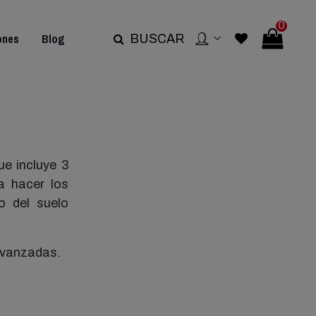
0
ones
Blog
BUSCAR
e incluye 3
a hacer los
o del suelo
 avanzadas.