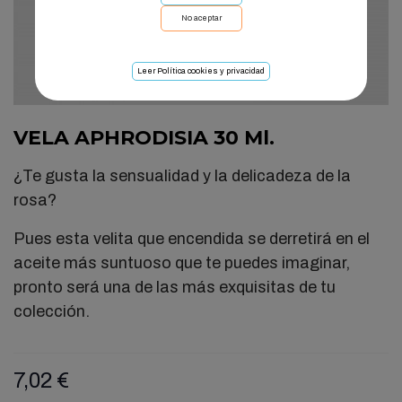
No aceptar
Leer Política cookies y privacidad
VELA APHRODISIA 30 Ml.
¿Te gusta la sensualidad y la delicadeza de la
rosa?
Pues esta velita que encendida se derretirá en el
aceite más suntuoso que te puedes imaginar,
pronto será una de las más exquisitas de tu
colección.
7,02 €