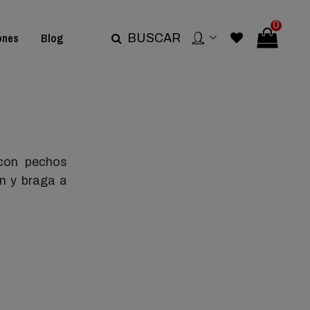
0
ones
Blog
BUSCAR
con pechos
én y braga a