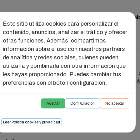
ual
Juguetes
Seducción
Salud Intima
Reuni
Este sitio utiliza cookies para personalizar el
contenido, anuncios, analizar el tráfico y ofrecer
otras funciones. Además, compartimos
información sobre el uso con nuestros partners
de analítica y redes sociales, quienes pueden
CONJUNTO AIDA
utilizarla y combinarla con otra información que
Conjunto de dos piezas compuesto por sostén 
les hayas proporcionado. Puedes cambiar tus
descubiertos con diseño de triángulo, lazo de sat
preferencias con el botón configuración.
juego con dos lazos en las caderas.
**Pezoneras NO incluidas
Aceptar
Configuración
No aceptar
Leer Política cookies y privacidad
26,28 €