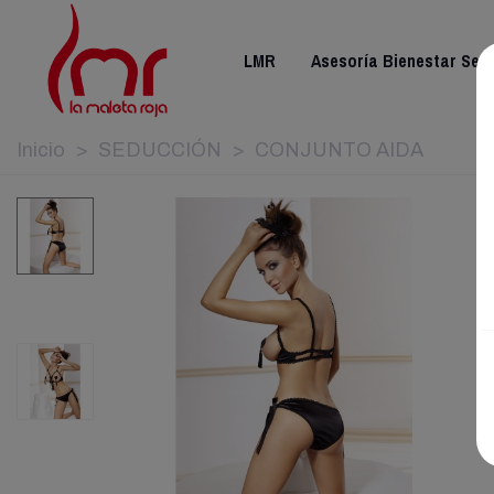
LMR
Asesoría Bienestar Sex
Inicio
>
SEDUCCIÓN
>
CONJUNTO AIDA