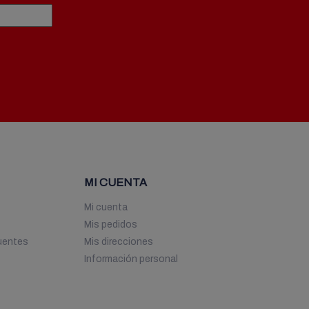
MI CUENTA
Mi cuenta
Mis pedidos
uentes
Mis direcciones
Información personal