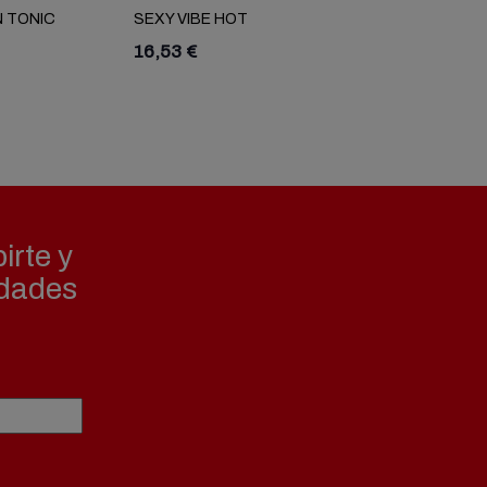
N TONIC
SEXY VIBE HOT
16,53 €
irte y
edades