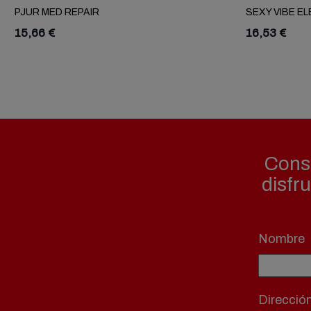
PJUR MED REPAIR
SEXY VIBE E
15,66 €
16,53 €
Consi
disfr
Nombre
Direcció