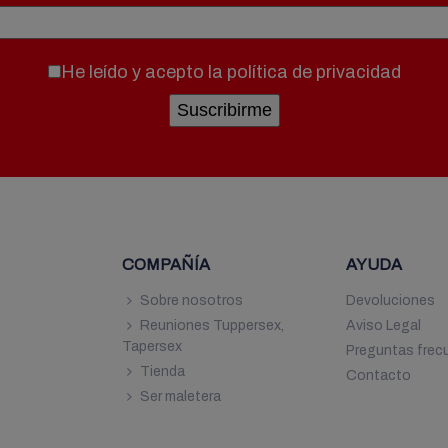
He leído y acepto la
política de privacidad
COMPAÑÍA
AYUDA
7
Sobre nosotros
Devoluciones
Reuniones Tuppersex,
Aviso Legal
9
Tapersex
Preguntas frec
Tienda
Contacto
Ser maletera